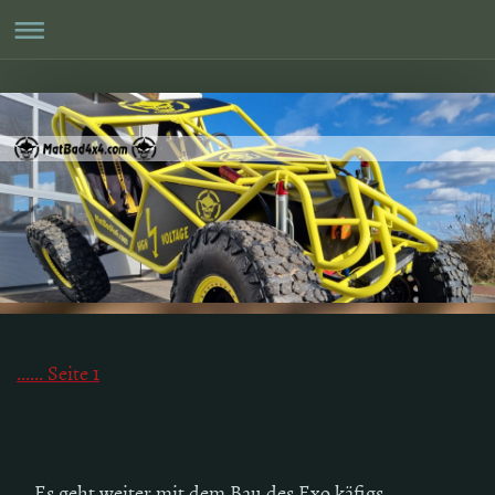
...... Seite 1
....Es geht weiter mit dem Bau des Exo käfigs