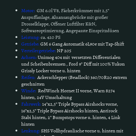
Motor:
GM 6.0l V8, Fächerkrümmer mit 2,5"
Auspuffanlage, Aluansaugbrücke mit großer
Drosselklappe, Offener Luftfilter K&N,
Softwareoptimierung, Angepasste Einspritzdüsen
Leistung:
ca. 420 PS
Getriebe:
GM 6 Gang Automatik 6L90e mit Tap-Shift
Verteilergetriebe:
NP 205
Achsen:
Unimog 404 mit versetzten Differentialen
und Scheibenbremsen , Ford 9" Diff mit 100% Yukon
Grissly Locker vorne u. hinten
Reifen:
Ackerschlepper (Beadlock) 360/70R20 extrem
geschnitten
Winde:
RedWinch Hornet II vorne, Warn 8274
hinten, 24V Umschaltung
Fahrwerk:
14"x2,5" Triple Bypass Airshocks vorne,
16"x2,5" Triple Bypass Airshocks hinten, Antirock
Stabi hinten, 2" Bumpstops vorne u. hinten, 4 Link
hinten
Lenkung:
SHS Vollhydraulische vorne u. hinten mit