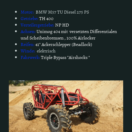
Motor:
BMW M57 TU Diesel 275 PS
Getriebe:
TH 400
Verteilergetriebe:
NP HD
Achsen:
Unimog 404 mit versetzten Differentialen
und Scheibenbremsen , 100% Airlocker
Reifen:
41" Ackerschlepper (Beadlock)
Winde:
elektrisch
Fahrwerk:
Triple Bypass "Airshocks "