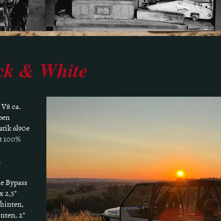
ack & White
 V8 ca.
pen
tik 6l90e
t 100%
h
le Bypass
x 2,5"
 hinten,
inten, 2"