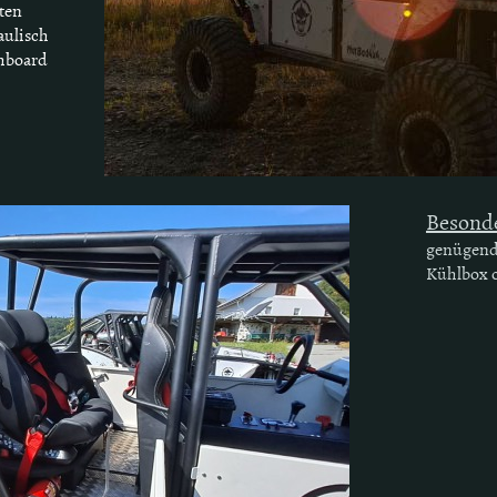
ten
aulisch
shboard
Besonde
genügend 
Kühlbox 