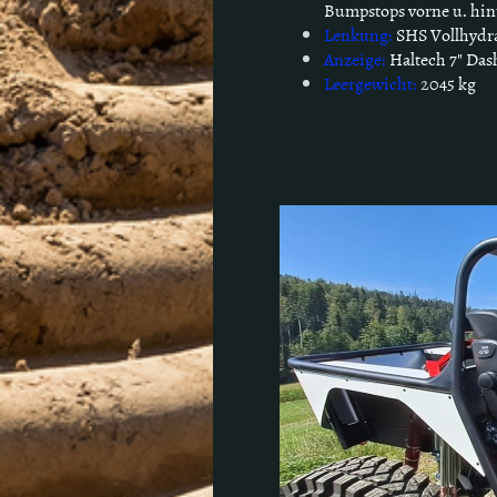
Bumpstops vorne u. hin
Lenkung:
SHS Vollhydr
Anzeige:
Haltech 7" Da
Leergewicht:
2
045 kg