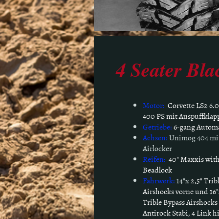
4 Seater Bl
Motor:
Corvette LS2 6.0
400 PS mit Auspuffklap
Getriebe:
6-gang Automa
Achsen:
Unimog 404 mi
Airlocker
Reifen:
40" Maxxis wit
Beadlock
Fahrwerk:
14"x
2,5" Trib
Airshocks vorne und 16"
Trible Bypass Airshocks
Antirock Stabi, 4 Link h